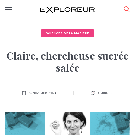
Aller
au
contenu
principal
SCIENCES DE LA MATIÈRE
Claire, chercheuse sucrée
salée
15 NOVEMBRE 2024
5 MINUTES