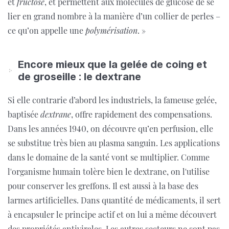
et
fructose
, et permettent aux molécules de glucose de se
lier en grand nombre à la manière d’un collier de perles –
ce qu’on appelle une
polymérisation
. »
Encore mieux que la gelée de coing et
de groseille : le dextrane
Si elle contrarie d’abord les industriels, la fameuse gelée,
baptisée
dextrane
, offre rapidement des compensations.
Dans les années 1940, on découvre qu’en perfusion, elle
se substitue très bien au plasma sanguin. Les applications
dans le domaine de la santé vont se multiplier. Comme
l'organisme humain tolère bien le dextrane, on l'utilise
pour conserver les greffons. Il est aussi à la base des
larmes artificielles. Dans quantité de médicaments, il sert
à encapsuler le principe actif et on lui a même découvert
des propriétés antivirales. Les autres secteurs ne sont pas