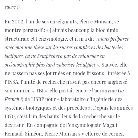
sucre !
)
En 2002, l’un de ses enseignants, Pierre Monsan, se
montre persuasif : « J'aimais beaucoup la biochimie
structurale et l'enzymologie, et il m'a dit :
viens préparer
avec moi une thèse sur les sucres complexes des bactéries
lactiques, ça ne t'empêchera pas de retourner en
océanographie plus tard valoriser les algues
». Sauvée, elle
ne passera pas ses journées en mode frissons ! Intégrée à
l’INSA, l’unité de recherche n’avait pas encore anglicisé
son nom en « TBI », elle portait encore l’acronyme (
so
French !
) de LISBP pour « laboratoire d’ingénierie des
systèmes biologiques et des procédés ». Depuis les années
1970, c’est l’un des hauts lieux de la recherche sur le
dextrane. En compagnie de l’enzymologiste Magali
Remaud-Siméon, Pierre Monsan s’y efforce de cerner,