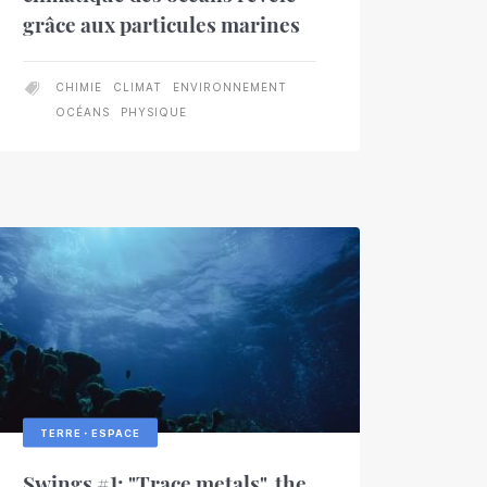
grâce aux particules marines
CHIMIE
CLIMAT
ENVIRONNEMENT
OCÉANS
PHYSIQUE
TERRE・ESPACE
Swings #1: "Trace metals", the