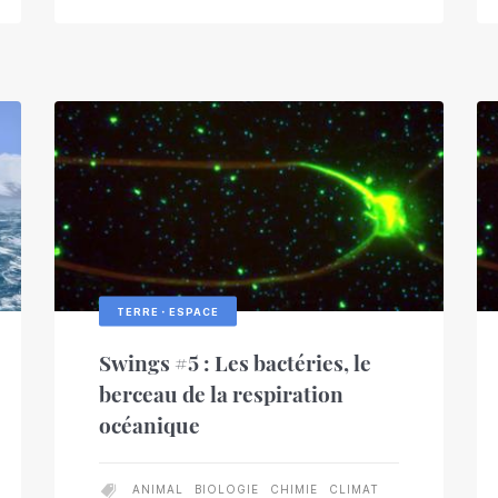
TERRE・ESPACE
Swings #5 : Les bactéries, le
berceau de la respiration
océanique
ANIMAL
BIOLOGIE
CHIMIE
CLIMAT