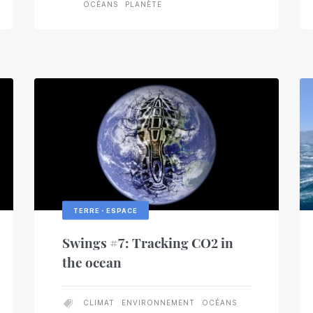
OCÉANS
PLANÈTE
TERRE・ESPACE
Swings #7: Tracking CO2 in
the ocean
CLIMAT
ENVIRONNEMENT
OCÉANS