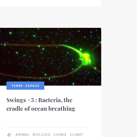
TERRE・ESPACE
Swings #5 : Bacteria, the
cradle of ocean breathing
ANIMAL
BIOLOGIE
CHIMIE
CLIMAT