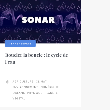
POLOGIE
ANTHROPOLOGIE
ANTHROPOLOGIE
ANTHROPOLOGIE
ANTHROPOLOGIE
CLIMAT
ARCHITECTURE
ARCHÉOLOGIE
COMMUNICATION
ARCHÉOLOGIE
ARCHÉOLOGIE
ARCHITECTURE
ARTS
ARCHITECTURE
ARTS
DIGITAL
BIOLOGIE
BIOLOGIE
CATION
QUE
NSTRUCTION
CONSTRUCTION
CONSTRUCTION
FINANCE
CONSTRUCTION
DIGITAL
GESTION
DIGITAL
DROIT
DROIT
HISTOIRE
ÉCONOMIE
DIGITAL
DROIT
ÉCONOMIE
ÉCONOMIE
DROIT
IA
ÉDUCATION
INDUSTRIE
CTURE
ARTS
BIOLOGIE
BIOTECH
CERVEAU
CHIMIE
ION
OGIE
RIQUE
USTRIE
IQUE
HISTOIRE
HISTOIRE
FINANCE
INNOVATION
POLITIQUE
IA
HISTOIRE
IA
INDUSTRIE
PSYCHOLOGIE
INNOVATION
JURIDIQUE
IA
INNOVATION
INNOVATION
MATÉRIAUX
LANGUES
RISQUES
ROBOT
ENVIRONNEMENT
ÉTHIQUE
GÉOLOGIE
HISTOIRE
E
IQUE
IMOINE
NANO
PATRIMOINE
MÉDECINE
NUMÉRIQUE
PHYSIQUE
PHARMA
NUMÉRIQUE
PLANÈTE
OCÉANS
PHYSIQUE
POLITIQUE
PATRIMOINE
PATRIMOINE
PLANÈTE
RISQUES
PHARMA
ÉDECINE
NANO
NUMÉRIQUE
OCÉANS
PATRIMOINE
OGIE
S
E
SATELLITES
TRANSPORT
PSYCHOLOGIE
RISQUES
SOCIOLOGIE
UNIVERS
ROBOT
RISQUES
SOCIOLOGIE
VÉGÉTAL
SPORT
ROBOT
TERRITOIRES
SATELLITES
SPORT
ROBOT
SOCIOLOGIE
SPORT
TERRITOIRES
THÉORIE
TAL
TERRE・ESPACE
Boucler la boucle : le cycle de
l'eau
AGRICULTURE
CLIMAT
ENVIRONNEMENT
NUMÉRIQUE
OCÉANS
PHYSIQUE
PLANÈTE
VÉGÉTAL