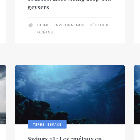
geysers
CHIMIE
ENVIRONNEMENT
GÉOLOGIE
OCÉANS
TERRE・ESPACE
Swings #1 : Les “métaux en