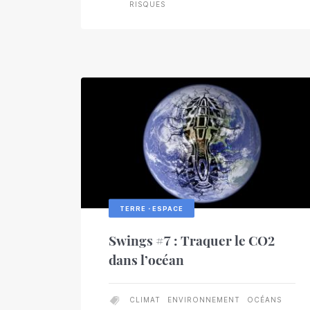
RISQUES
TERRE・ESPACE
Swings #7 : Traquer le CO2
dans l’océan
CLIMAT
ENVIRONNEMENT
OCÉANS