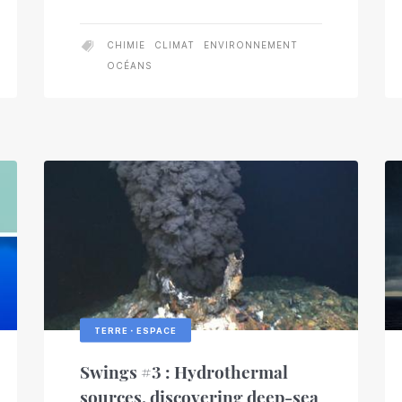
CHIMIE
CLIMAT
ENVIRONNEMENT
OCÉANS
TERRE・ESPACE
Swings #3 : Hydrothermal
sources, discovering deep-sea