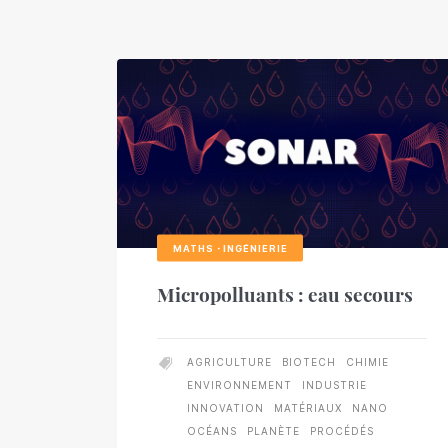
MATHS・INGÉNIERIE
Micropolluants : eau secours
AGRICULTURE
BIOTECH
CHIMIE
ENVIRONNEMENT
INDUSTRIE
INNOVATION
MATÉRIAUX
NANO
OCÉANS
PLANÈTE
PROCÉDÉS