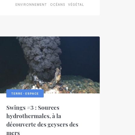
ENVIRONNEMENT
OCÉANS
VÉGÉTAL
TERRE・ESPACE
Swings #3 : Sources
hydrothermales, à la
découverte des geysers des
mers