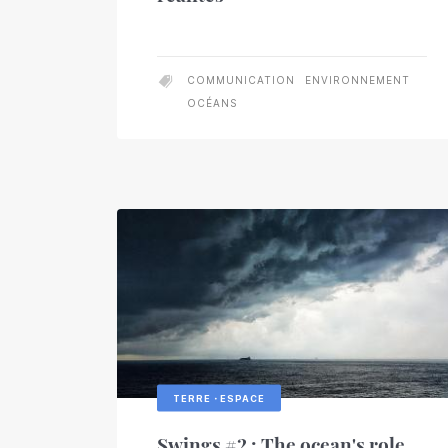
COMMUNICATION
ENVIRONNEMENT
OCÉANS
TERRE・ESPACE
Swings #2 : The ocean's role