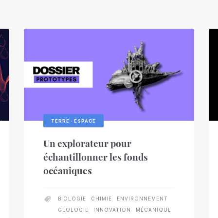
TERRE・ESPACE
Un explorateur pour
échantillonner les fonds
océaniques
BIOLOGIE
CHIMIE
ENVIRONNEMENT
GÉOLOGIE
INNOVATION
MÉCANIQUE