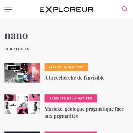
Aller
au
contenu
principal
nano
31 ARTICLES
MATHS・INGÉNIERIE
À la recherche de l'invisible
SCIENCES DE LA MATIÈRE
Marieke, géologue pragmatique face
aux pegmatites