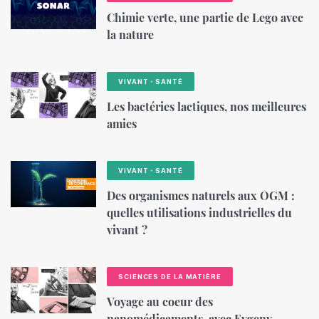
Chimie verte, une partie de Lego avec
la nature
VIVANT・SANTÉ
Les bactéries lactiques, nos meilleures
amies
VIVANT・SANTÉ
Des organismes naturels aux OGM :
quelles utilisations industrielles du
vivant ?
SCIENCES DE LA MATIÈRE
Voyage au coeur des
nanomédicaments, avec Evgeny