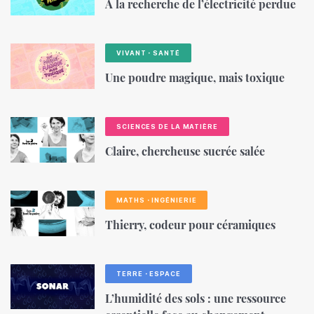
À la recherche de l’électricité perdue
VIVANT・SANTÉ
Une poudre magique, mais toxique
SCIENCES DE LA MATIÈRE
Claire, chercheuse sucrée salée
MATHS・INGÉNIERIE
Thierry, codeur pour céramiques
TERRE・ESPACE
L’humidité des sols : une ressource