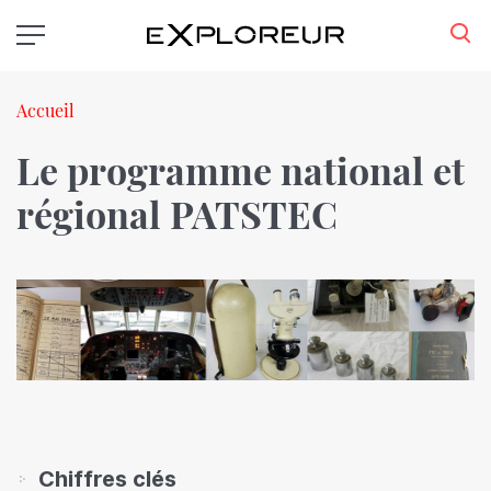
Aller
au
contenu
principal
Fil
Accueil
d'Ariane
Le programme national et
régional PATSTEC
Chiffres clés