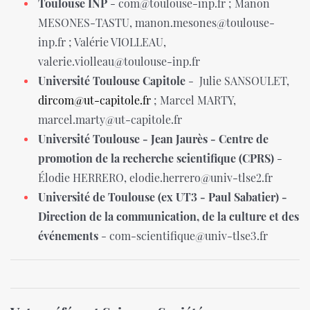
Toulouse INP
- com@toulouse-inp.fr ; Manon
MESONES-TASTU, manon.mesones@toulouse-
inp.fr ; Valérie VIOLLEAU,
valerie.violleau@toulouse-inp.fr
Université Toulouse Capitole
- Julie SANSOULET,
dircom@ut-capitole.fr
; Marcel MARTY,
marcel.marty@ut-capitole.fr
Université Toulouse - Jean Jaurès - Centre de
promotion de la recherche scientifique (CPRS)
-
Élodie HERRERO, elodie.herrero@univ-tlse2.fr
Université de Toulouse (ex UT3 - Paul Sabatier) -
Direction de la communication, de la culture et des
événements
- com-scientifique@univ-tlse3.fr