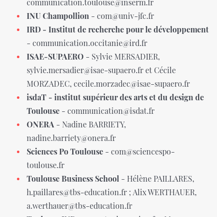
communication.toulouse@inserm.fr
INU Champollion
- com@univ-jfc.fr
IRD - Institut de recherche pour le développement
- communication.occitanie@ird.fr
ISAE-SUPAERO
- Sylvie MERSADIER,
sylvie.mersadier@isae-supaero.fr et Cécile
MORZADEC, cecile.morzadec@isae-supaero.fr
isdaT - institut supérieur des arts et du design de
Toulouse
- communication@isdat.fr
ONERA
- Nadine BARRIETY,
nadine.barriety@onera.fr
Sciences Po Toulouse
- com@sciencespo-
toulouse.fr
Toulouse Business School
- Hélène PAILLARES,
h.paillares@tbs-education.fr ; Alix WERTHAUER,
a.werthauer@tbs-education.fr