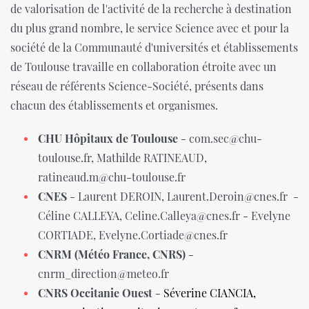
de valorisation de l'activité de la recherche à destination
du plus grand nombre, le service Science avec et pour la
société de la Communauté d'universités et établissements
de Toulouse travaille en collaboration étroite avec un
réseau de référents Science-Société, présents dans
chacun des établissements et organismes.
CHU Hôpitaux de Toulouse
- com.sec@chu-
toulouse.fr, Mathilde RATINEAUD,
ratineaud.m@chu-toulouse.fr
CNES
- Laurent DEROIN, Laurent.Deroin@cnes.fr -
Céline CALLEYA, Celine.Calleya@cnes.fr - Evelyne
CORTIADE, Evelyne.Cortiade@cnes.fr
CNRM (Météo France, CNRS)
-
cnrm_direction@meteo.fr
CNRS Occitanie Ouest
-
Séverine CIANCIA,