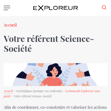
Aller
au
contenu
principal
Fil
Accueil
d'Ariane
Votre référent Science-
Société
Accueil
> Scientifiques partagez vos recherches /
La boussole Exploreur vous
guide
> Votre référent Science-Société
Afin de coordonner, co-construire et valoriser les actions