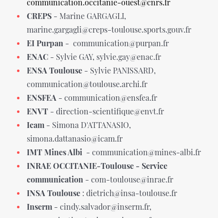
communication.occitanie-ouest@cnrs.fr
CREPS
- Marine GARGAGLI,
marine.gargagli@creps-toulouse.sports.gouv.fr
EI Purpan
- communication@purpan.fr
ENAC
- Sylvie GAY, sylvie.gay@enac.fr
ENSA Toulouse
- Sylvie PANISSARD,
communication@toulouse.archi.fr
ENSFEA
- communication@ensfea.fr
ENVT
- direction-scientifique@envt.fr
Icam
- Simona D'ATTANASIO,
simona.dattanasio@icam.fr
IMT Mines Albi
- communication@mines-albi.fr
INRAE OCCITANIE-Toulouse - Service
communication
- com-toulouse@inrae.fr
INSA Toulouse
: dietrich@insa-toulouse.fr
Inserm
- cindy.salvador@inserm.fr,