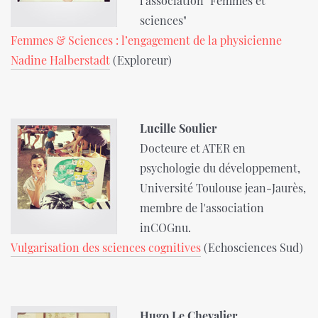
l'association "Femmes et
sciences"
Femmes & Sciences : l’engagement de la physicienne
Nadine Halberstadt
(Exploreur)
Lucille Soulier
Docteure et ATER en
psychologie du développement,
Université Toulouse jean-Jaurès,
membre de l'association
inCOGnu.
Vulgarisation des sciences cognitives
(Echosciences Sud)
Hugo Le Chevalier