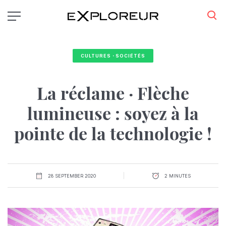
Aller
au
contenu
principal
CULTURES・SOCIÉTÉS
La réclame · Flèche
lumineuse : soyez à la
pointe de la technologie !
28 SEPTEMBER 2020
2 MINUTES