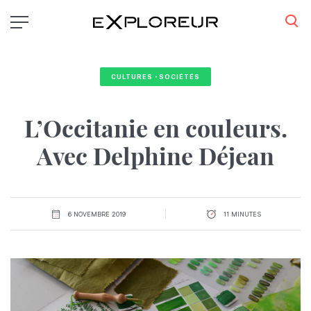
Aller
au
contenu
principal
CULTURES・SOCIÉTÉS
L’Occitanie en couleurs.
Avec Delphine Déjean
6 NOVEMBRE 2019
11 MINUTES