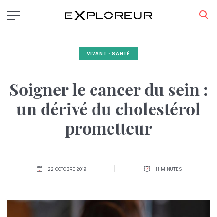
Aller
au
contenu
principal
VIVANT・SANTÉ
Soigner le cancer du sein :
un dérivé du cholestérol
prometteur
22 OCTOBRE 2019
11 MINUTES