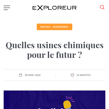
Aller
au
contenu
principal
MATHS・INGÉNIERIE
Quelles usines chimiques
pour le futur ?
26 AVRIL 2024
20 MINUTES