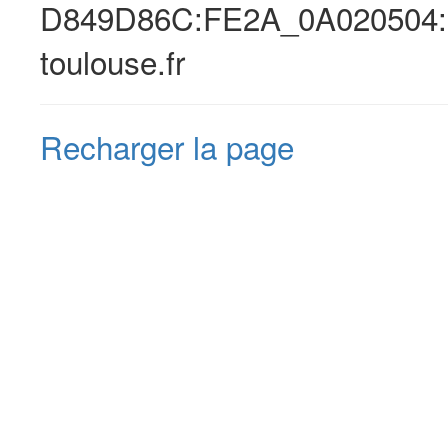
D849D86C:FE2A_0A020504:0
toulouse.fr
Recharger la page