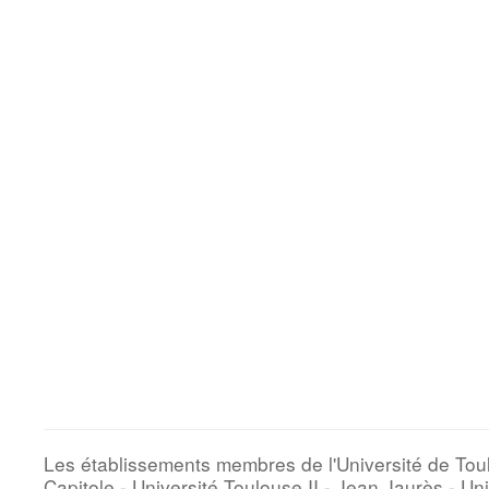
Les établissements membres de l'Université de Toul
Capitole - Université Toulouse II - Jean Jaurès - Uni