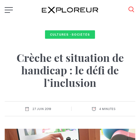
Aller
au
contenu
principal
CULTURES・SOCIÉTÉS
Crèche et situation de
handicap : le défi de
l’inclusion
27 JUIN 2019
4 MINUTES