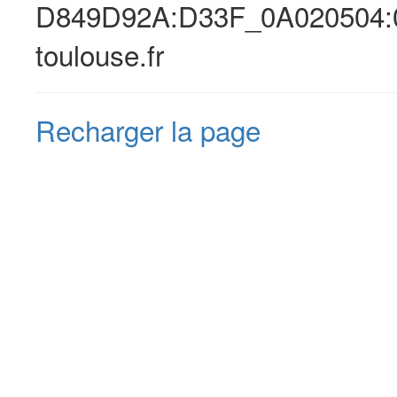
D849D92A:D33F_0A020504:0
toulouse.fr
Recharger la page