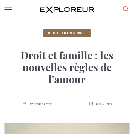
Aller
au
contenu
principal
DROIT・ENTREPRISES
Droit et famille : les
nouvelles règles de
l’amour
17 FÉVRIER 2021
8 MINUTES