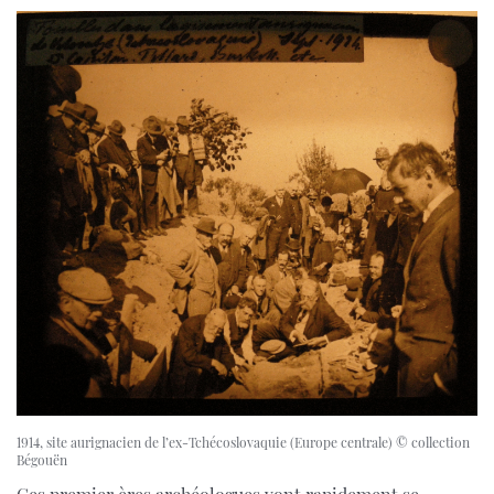
1914, site aurignacien de l’ex-Tchécoslovaquie (Europe centrale) © collection
Bégouën