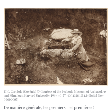
1910, Carniole (Slovénie) © Courtesy of the Peabody Museum of Archaeology
and Ethnology, Harvard University, PM# 40-77-40/14326.1.5.4.1 (digital file#
99090095)
De manière générale, les premiers - et premières ! -