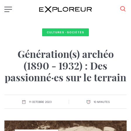
Aller
au
contenu
principal
CULTURES・SOCIÉTÉS
Génération(s) archéo
(1890 - 1932) : Des
passionné·es sur le terrain
11 OCTOBRE 2023
10 MINUTES