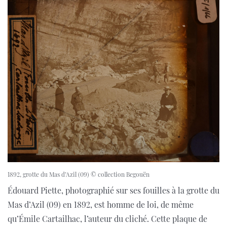
1892, grotte du Mas d’Azil (09) © collection Begouën
Édouard Piette, photographié sur ses fouilles à la grotte du
Mas d’Azil (09) en 1892, est homme de loi, de même
qu’Émile Cartailhac, l’auteur du cliché. Cette plaque de