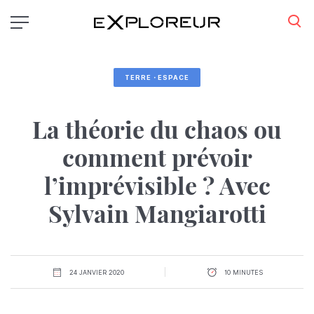
Aller
au
contenu
principal
TERRE・ESPACE
La théorie du chaos ou
comment prévoir
l’imprévisible ? Avec
Sylvain Mangiarotti
24 JANVIER 2020
10 MINUTES