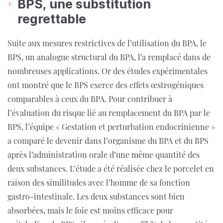
BPS, une substitution
regrettable
Suite aux mesures restrictives de l’utilisation du BPA, le
BPS, un analogue structural du BPA, l’a remplacé dans de
nombreuses applications. Or des études expérimentales
ont montré que le BPS exerce des effets œstrogéniques
comparables à ceux du BPA. Pour contribuer à
l’évaluation du risque lié au remplacement du BPA par le
BPS, l’équipe « Gestation et perturbation endocrinienne »
a comparé le devenir dans l’organisme du BPA et du BPS
après l’administration orale d’une même quantité des
deux substances. L’étude a été réalisée chez le porcelet en
raison des similitudes avec l’homme de sa fonction
gastro-intestinale. Les deux substances sont bien
absorbées, mais le foie est moins efficace pour