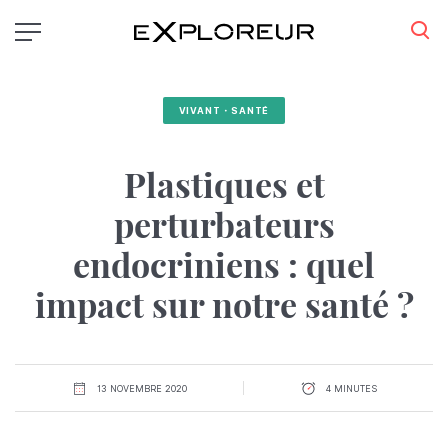
Aller
au
contenu
principal
VIVANT・SANTÉ
Plastiques et
perturbateurs
endocriniens : quel
impact sur notre santé ?
13 NOVEMBRE 2020
4 MINUTES