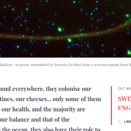
ankton - in green) surrounded by bacteria (in blue) from a seawater sample from
ound everywhere, they colonise our
CET AR
SWI
stines, our cheeses... only some of them
ENG
 our health, and the majority are
our balance and that of the
LIR
 the ocean, they also have their role to