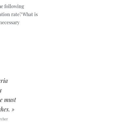
he following
ation rate? What is
 necessary
eria
y
we must
hes. »
rcher