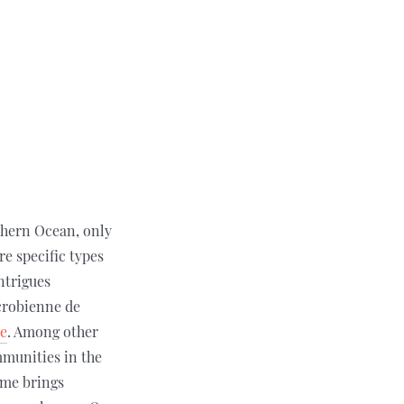
thern Ocean, only
re specific types
ntrigues
crobienne de
e
. Among other
mmunities in the
mme brings