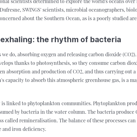
onal scientists determined to explore the world's oceans over 
Dufresne, SWINGS' scientists, microbial oceanographers, biolo
concerned about the Southern Ocean, as is a poorly studied are
 exhaling: the rhythm of bacteria
as we do, absorbing oxygen and releasing carbon dioxide (CO2).
elops thanks to photosynthesis, so they consume carbon diox
en absorption and production of CO2, and thus carrying out a
's capacity to absorb this atmospheric greenhouse gas, is a ma
ty is linked to phytoplankton communities. Phytoplankton pro
nsumed by bacteria in the water column. The bacteria produce
ss called remineralisation. The balance of these processes can
 and iron deficiency.