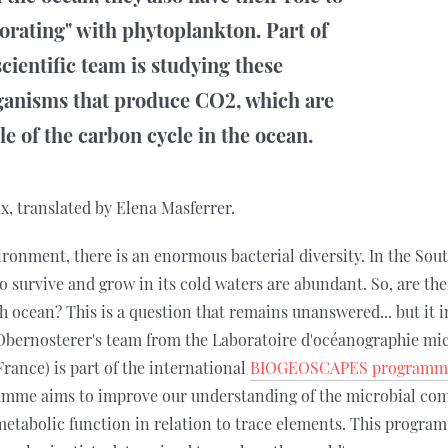
borating" with phytoplankton. Part of
ientific team is studying these
rganisms that produce CO2, which are
le of the carbon cycle in the ocean.
x, translated by Elena Masferrer.
ironment, there is an enormous bacterial diversity. In the Sou
o survive and grow in its cold waters are abundant. So, are the
ch ocean? This is a question that remains unanswered... but it i
d Obernosterer's team from the Laboratoire d'océanographie mi
rance) is part of the international
BIOGEOSCAPES programm
ramme aims to improve our understanding of the microbial co
metabolic function in relation to trace elements. This progra