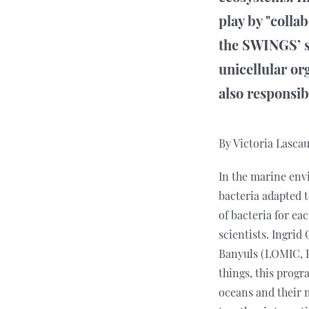
play by "colla
the SWINGS’ sc
unicellular o
also responsib
By Victoria Lascau
In the marine env
bacteria adapted t
of bacteria for ea
scientists. Ingri
Banyuls (LOMIC, F
things, this prog
oceans and their 