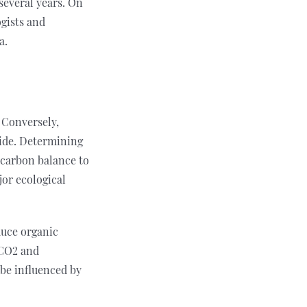
several years. On
gists and
a.
 Conversely,
ide. Determining
 carbon balance to
jor ecological
duce organic
 CO2 and
 be influenced by