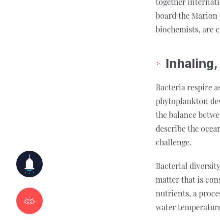
together internati
board the Marion 
biochemists, are 
Inhaling,
Bacteria respire 
phytoplankton dev
the balance betwe
describe the ocean
challenge.
Bacterial diversi
matter that is co
nutrients, a proce
water temperature