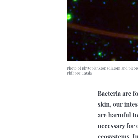
Photo of phytoplankton (diatom and picopl
Philippe Catala
Bacteria are f
skin, our inte
are harmful to
necessary for 
ecosystems. In