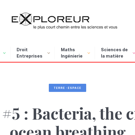
Exploreur, le plus court chemi
Droit
Maths
Sciences de
Entreprises
Ingénierie
la matière
F
nce
TERRE・ESPACE
P
#5 : Bacteria, the c
É
numérique : une nouvelle
chat, la banque et la
, informaticienne clic &
ngée dans le monde
mat : chaud devant !
champ à l'assiette : les
Vers un Royaume désuni ?
Féminiser les métiers de l’
Apprendre à mieux appre
Peut-on faire voler un avi
À l’écoute des gouttes
Apprendre à entendre
ocean breathing
ture ?
teforme
c
ntique
is de l’agriculture
un vrai enjeu de société
avec des algues ?