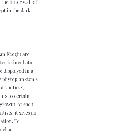
o the inner wall of
ept in the dark
yan Keogh) are
ter in incubators
e displayed in a
ce phytoplankton’s
f "culture",
ents to certain
 growth. At each
tists, it gives an
cation. To
such as