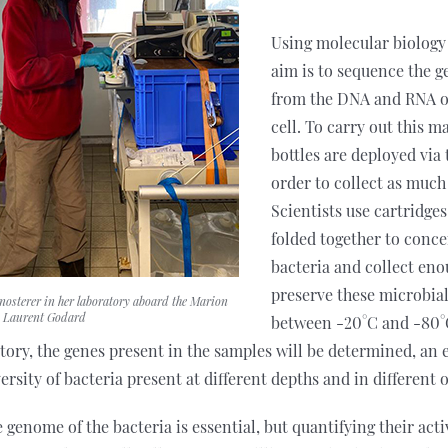
Using molecular biology
aim is to sequence the g
from the DNA and RNA of
cell. To carry out this m
bottles are deployed via 
order to collect as much
Scientists use cartridges,
folded together to conce
bacteria and collect en
preserve these microbial
nosterer in her laboratory aboard the Marion
 Laurent Godard
between -20°C and -80°C
tory, the genes present in the samples will be determined, an e
versity of bacteria present at different depths and in different 
genome of the bacteria is essential, but quantifying their activi