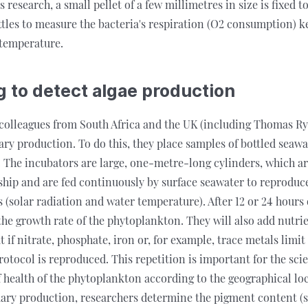
 research, a small pellet of a few millimetres in size is fixed t
tles to measure the bacteria's respiration (O2 consumption) k
 temperature.
g to detect algae production
 colleagues from South Africa and the UK (including Thomas R
ry production. To do this, they place samples of bottled seawa
. The incubators are large, one-metre-long cylinders, which ar
 ship and are fed continuously by surface seawater to reprodu
 (solar radiation and water temperature). After 12 or 24 hours o
 the growth rate of the phytoplankton. They will also add nutri
t if nitrate, phosphate, iron or, for example, trace metals limit
rotocol is reproduced. This repetition is important for the scien
of health of the phytoplankton according to the geographical lo
mary production, researchers determine the pigment content (