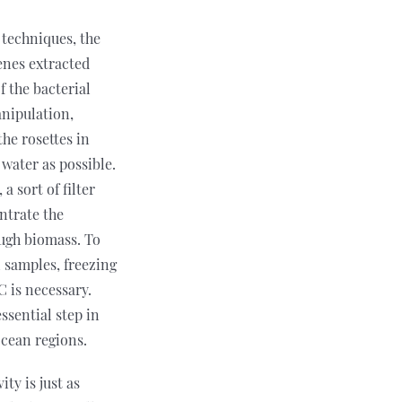
 techniques, the
enes extracted
 the bacterial
anipulation,
the rosettes in
 water as possible.
 a sort of filter
ntrate the
ough biomass. To
 samples, freezing
 is necessary.
ssential step in
ocean regions.
ty is just as