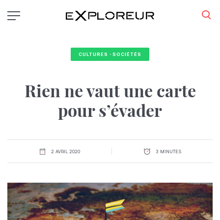
Aller
au
contenu
principal
CULTURES・SOCIÉTÉS
Rien ne vaut une carte
pour s’évader
2 AVRIL 2020
3 MINUTES