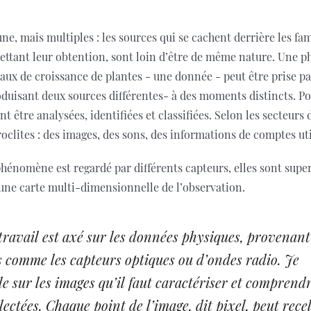
une, mais multiples : les sources qui se cachent derrière les fa
ettant leur obtention, sont loin d’être de même nature. Une 
ux de croissance de plantes - une donnée - peut être prise par
duisant deux sources différentes- à des moments distincts. Pou
 être analysées, identifiées et classifiées. Selon les secteurs d’
oclites : des images, des sons, des informations de comptes ut
nomène est regardé par différents capteurs, elles sont supe
 une carte multi-dimensionnelle de l’observation.
travail est axé sur les données physiques, provenant
s comme les capteurs optiques ou d’ondes radio. Je
le sur les images qu’il faut caractériser et comprend
llectées. Chaque point de l’image, dit pixel, peut rece