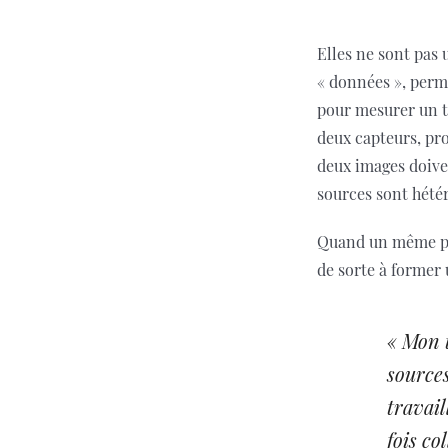
Elles ne sont pas 
« données », perm
pour mesurer un ta
deux capteurs, pro
deux images doivent
sources sont hétér
Quand un même phé
de sorte à former
« Mon 
source
travail
fois co