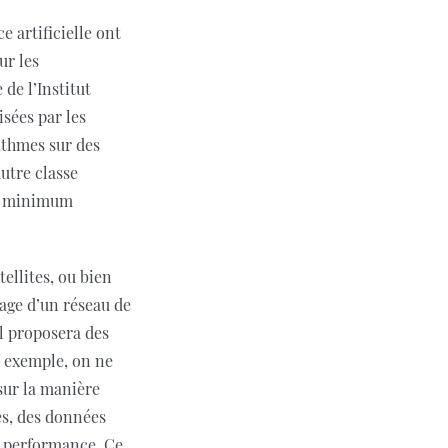
 artificielle ont
ur les
de l’Institut
isées par les
ithmes sur des
utre classe
’un minimum
tellites, ou bien
sage d’un réseau de
il proposera des
ar exemple, on ne
 sur la manière
es, des données
e performance. Ce