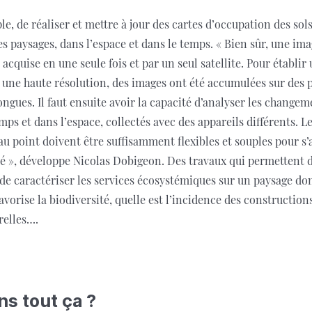
ple, de réaliser et mettre à jour des cartes d’occupation des sol
es paysages, dans l’espace et dans le temps. « Bien sûr, une im
 acquise en une seule fois et par un seul satellite. Pour établi
c une haute résolution, des images ont été accumulées sur des 
ngues. Il faut ensuite avoir la capacité d’analyser les changem
temps et dans l’espace, collectés avec des appareils différents. 
u point doivent être suffisamment flexibles et souples pour s’
é », développe Nicolas Dobigeon. Des travaux qui permettent d
i de caractériser les services écosystémiques sur un paysage d
avorise la biodiversité, quelle est l’incidence des construction
relles….
ans tout ça ?