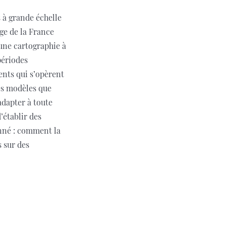
s à grande échelle
age de la France
r une cartographie à
périodes
ents qui s’opèrent
Les modèles que
adapter à toute
’établir des
onné : comment la
s sur des