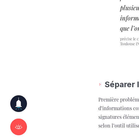
plusie
informa
que l’o
précise le 
Toulouse IN
Séparer 
Première probléma
d’informations con
signatures élément
selon l’outil utilis