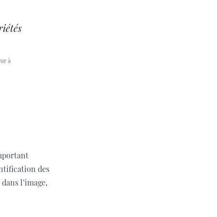
riétés
eur à
mportant
ntification des
 dans l’image,