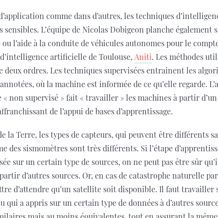
application comme dans d’autres, les techniques d’intelligence
s sensibles. L’équipe de Nicolas Dobigeon planche également s
ou l’aide à la conduite de véhicules autonomes pour le compte 
 d’intelligence artificielle de Toulouse,
Aniti
. Les méthodes util
e deux ordres. Les techniques supervisées entrainent les algor
nnotées, où la machine est informée de ce qu’elle regarde. L’a
e « non supervisé » fait « travailler » les machines à partir d
affranchissant de l’appui de bases d’apprentissage.
e la Terre, les types de capteurs, qui peuvent être différents sa
e des sismomètres sont très différents. Si l’étape d’apprentis
sée sur un certain type de sources, on ne peut pas être sûr qu’
à partir d’autres sources. Or, en cas de catastrophe naturelle p
re d’attendre qu’un satellite soit disponible. Il faut travailler
u qui a appris sur un certain type de données à d’autres sourc
imilaires mais au moins équivalentes, tout en assurant la mêm