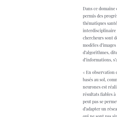
Dans ce domaine d’
permis des progrè
thématiques santé 
interdisciplinaire
chercheurs sont d
modèles d’images a
d’algorithmes, dit
d’informations, s’
« En observation d
basés au sol, comm
neurones est réali
résultats fiables 
peut pas se permett
d’adapter un résea
qui ne sont pas s