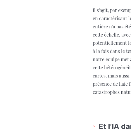
Il s’agit, par exem
en caractérisant l
entière n’a pas été
cette échelle, ave
potentiellement lo
à la fois dans le 
notre équipe met a
cette hétérogénéit
cartes, mais auss
présence de haie f
catastrophes natu
Et l’IA d