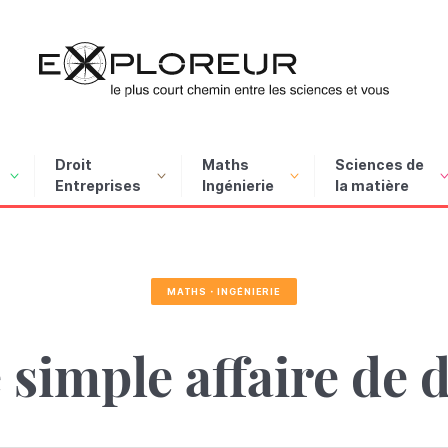
Exploreur, le plus court chemi
Droit
Maths
Sciences de
Entreprises
Ingénierie
la matière
F
nce
MATHS・INGÉNIERIE
P
e simple affaire de 
É
numérique : une nouvelle
chat, la banque et la
, informaticienne clic &
ngée dans le monde
mat : chaud devant !
champ à l'assiette : les
Vers un Royaume désuni ?
Féminiser les métiers de l’
Apprendre à mieux appre
Peut-on faire voler un avi
À l’écoute des gouttes
Apprendre à entendre
ture ?
teforme
c
ntique
is de l’agriculture
un vrai enjeu de société
avec des algues ?