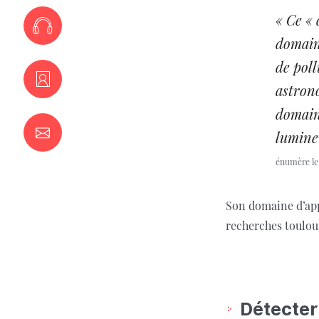
« Ce « 
domaine
de poll
astron
domaine
lumineu
énumère le
Son domaine d’appl
recherches toulou
Détecter