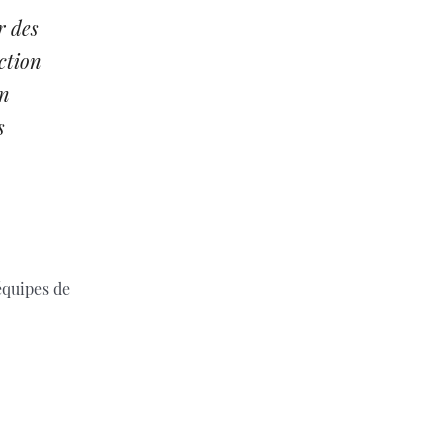
r des
ction
en
s
 équipes de