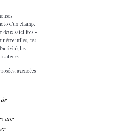
meuses
photo d’un champ,
 deux satellites -
r être utiles, ces
activité, les
ilisateurs….
rposées, agencées
 de
re une
ler